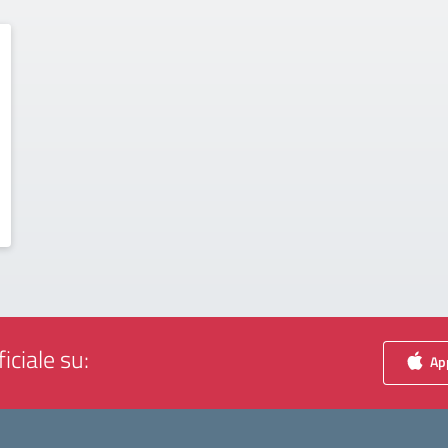
iciale su:
App