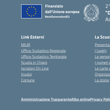
2°
"
A
— 
Link Esterni
La Scuo
MIUR
Presenta
Ufficio Scolastico Regionale
I luoghi
Ufficio Scolastico Territoriale
Le perso
Scuola in Chiaro
I numeri 
Iscrizioni On Line
Le carte 
Invalsi
Organizz
Comune
La storia
Amministrazione Trasparente
Albo online
Privacy Poli