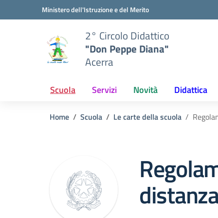
Vai ai contenuti
Vai al menu di navigazione
Vai al footer
Ministero dell'Istruzione e del Merito
2° Circolo Didattico
"Don Peppe Diana"
Acerra
Scuola
Servizi
Novità
Didattica
Home
Scuola
Le carte della scuola
Regolam
Regolam
distanz