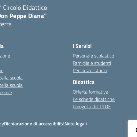
 Circolo Didattico
Don Peppe Diana"
cerra
Visita la pagina iniziale della scuola
la
I Servizi
zione
Personale scolastico
Famiglie e studenti
ne
Percorsi di studio
della scuola
Didattica
della scuola
Offerta formativa
azione
Le schede didattiche
I progetti del PTOF
cy
Dichiarazione di accessibilità
Note legali