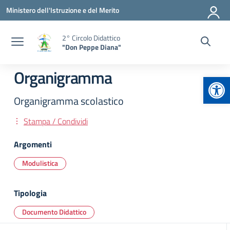
Vai ai contenuti
Vai al menu di navigazione
Vai al footer
Ministero dell'Istruzione e del Merito
2° Circolo Didattico
"Don Peppe Diana"
Organigramma
Apr
Organigramma scolastico
Stampa / Condividi
Argomenti
Modulistica
Tipologia
Documento Didattico