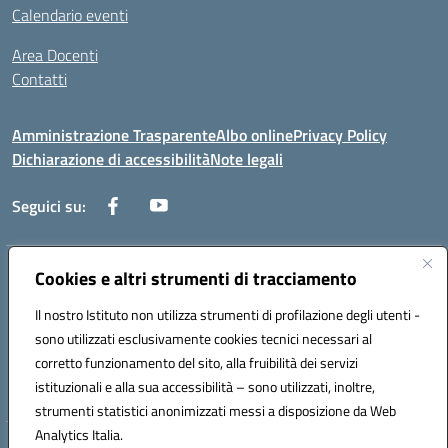
Calendario eventi
Area Docenti
Contatti
Amministrazione Trasparente
Albo online
Privacy Policy
Dichiarazione di accessibilità
Note legali
Seguici su:
Indirizzo:
Cookies e altri strumenti di tracciamento
Via dei mille, 2 - 80011 Acerra (NA)
Centralino:
0818857146
Email:
naee10200g@istruzione.it
Il nostro Istituto non utilizza strumenti di profilazione degli utenti -
Posta elettronica certificata (PEC):
naee10200g@pec.istruzione.it
sono utilizzati esclusivamente cookies tecnici necessari al
Codice fiscale: 80103770634
corretto funzionamento del sito, alla fruibilità dei servizi
Codice meccanografico:
NAEE10200G
istituzionali e alla sua accessibilità – sono utilizzati, inoltre,
strumenti statistici anonimizzati messi a disposizione da Web
Analytics Italia.