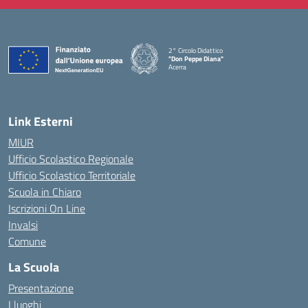
2° Circolo Didattico
"Don Peppe Diana"
Acerra
— Visita la pagina iniziale della scuola
Link Esterni
MIUR
Ufficio Scolastico Regionale
Ufficio Scolastico Territoriale
Scuola in Chiaro
Iscrizioni On Line
Invalsi
Comune
La Scuola
Presentazione
I luoghi