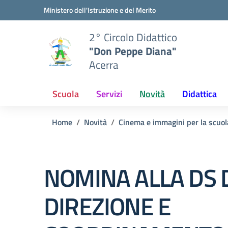
Vai ai contenuti
Vai al menu di navigazione
Vai al footer
Ministero dell'Istruzione e del Merito
2° Circolo Didattico
"Don Peppe Diana"
Acerra
Scuola
Servizi
Novità
Didattica
Home
Novità
Cinema e immagini per la scuo
NOMINA ALLA DS 
DIREZIONE E