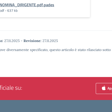
NOMINA_DIRIGENTE.pdf.pades
pdf - 637 kb
o:
27.11.2025
-
Revisione:
27.11.2025
ove diversamente specificato, questo articolo è stato rilasciato sott
iciale su:
App