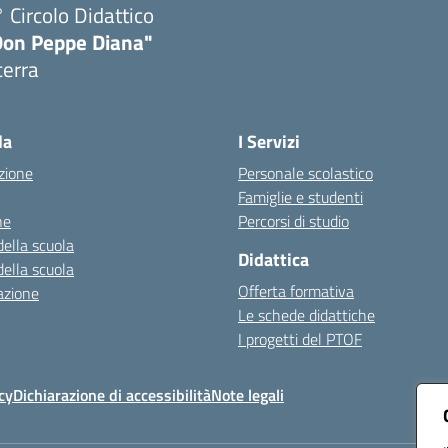
 Circolo Didattico
Don Peppe Diana"
cerra
Visita la pagina iniziale della scuola
la
I Servizi
zione
Personale scolastico
Famiglie e studenti
ne
Percorsi di studio
della scuola
Didattica
della scuola
Offerta formativa
azione
Le schede didattiche
I progetti del PTOF
cy
Dichiarazione di accessibilità
Note legali