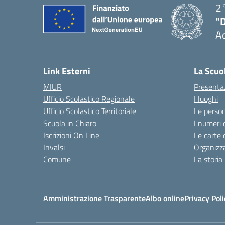
2°
"
A
— 
Link Esterni
La Scuo
MIUR
Presenta
Ufficio Scolastico Regionale
I luoghi
Ufficio Scolastico Territoriale
Le perso
Scuola in Chiaro
I numeri 
Iscrizioni On Line
Le carte 
Invalsi
Organizz
Comune
La storia
Amministrazione Trasparente
Albo online
Privacy Poli