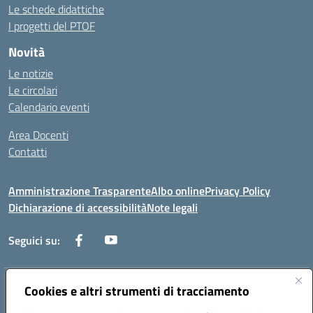
Le schede didattiche
I progetti del PTOF
Novità
Le notizie
Le circolari
Calendario eventi
Area Docenti
Contatti
Amministrazione Trasparente
Albo online
Privacy Policy
Dichiarazione di accessibilità
Note legali
Seguici su:
Indirizzo:
Cookies e altri strumenti di tracciamento
Via dei mille, 2 - 80011 Acerra (NA)
Centralino:
0818857146
Email:
naee10200g@istruzione.it