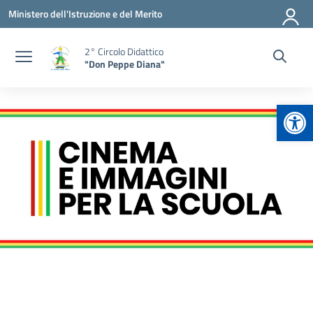
Vai ai contenuti
Vai al menu di navigazione
Vai al footer
Ministero dell'Istruzione e del Merito
2° Circolo Didattico
"Don Peppe Diana"
Apr