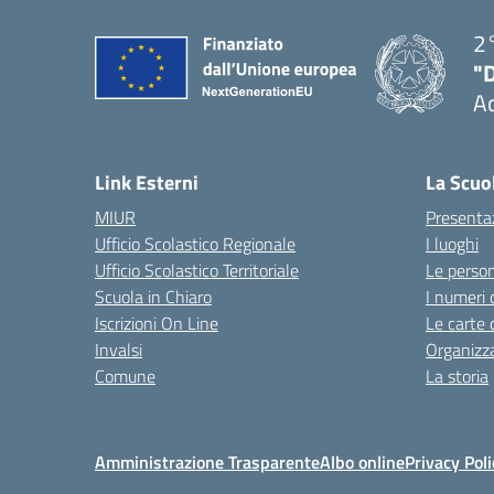
2°
"
A
— 
Link Esterni
La Scuo
MIUR
Presenta
Ufficio Scolastico Regionale
I luoghi
Ufficio Scolastico Territoriale
Le perso
Scuola in Chiaro
I numeri 
Iscrizioni On Line
Le carte 
Invalsi
Organizz
Comune
La storia
Amministrazione Trasparente
Albo online
Privacy Poli