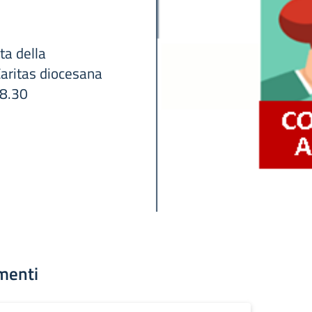
ta della
 Caritas diocesana
/8.30
menti