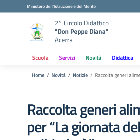
Vai ai contenuti
Vai al menu di navigazione
Vai al footer
Ministero dell'Istruzione e del Merito
2° Circolo Didattico
"Don Peppe Diana"
Acerra
Scuola
Servizi
Novità
Didattica
Home
Novità
Notizie
Raccolta generi alime
Raccolta generi ali
per “La giornata del