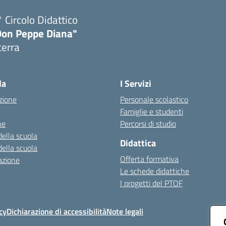
 Circolo Didattico
Don Peppe Diana"
cerra
Visita la pagina iniziale della scuola
la
I Servizi
zione
Personale scolastico
Famiglie e studenti
ne
Percorsi di studio
della scuola
Didattica
della scuola
Offerta formativa
azione
Le schede didattiche
I progetti del PTOF
cy
Dichiarazione di accessibilità
Note legali