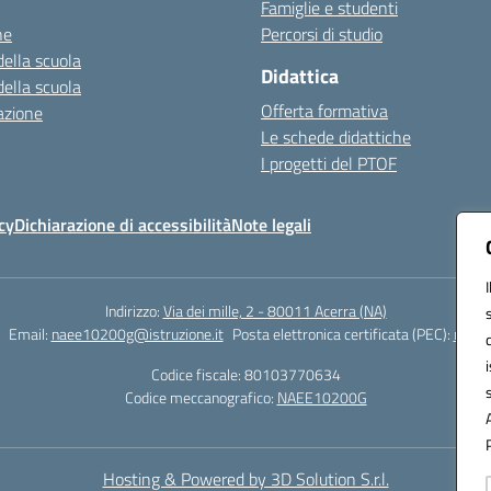
Famiglie e studenti
ne
Percorsi di studio
della scuola
Didattica
della scuola
Offerta formativa
azione
Le schede didattiche
I progetti del PTOF
cy
Dichiarazione di accessibilità
Note legali
Indirizzo:
Via dei mille, 2 - 80011 Acerra (NA)
Email:
naee10200g@istruzione.it
Posta elettronica certificata (PEC):
naee1
Codice fiscale: 80103770634
Codice meccanografico:
NAEE10200G
Hosting & Powered by 3D Solution S.r.l.