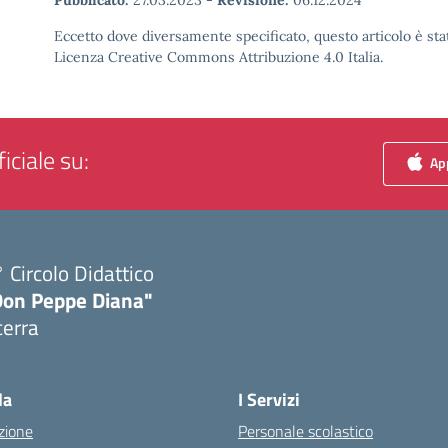
Pubblicato:
27.03.2023
-
Revisione:
06.12.2024
Eccetto dove diversamente specificato, questo articolo è stat
Licenza Creative Commons Attribuzione 4.0 Italia.
iciale su:
App
 Circolo Didattico
Don Peppe Diana"
cerra
Visita la pagina iniziale della scuola
la
I Servizi
zione
Personale scolastico