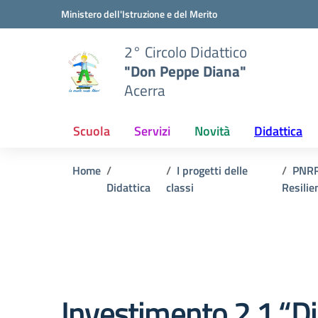
Vai ai contenuti
Vai al menu di navigazione
Vai al footer
Ministero dell'Istruzione e del Merito
2° Circolo Didattico
"Don Peppe Diana"
Acerra
Scuola
Servizi
Novità
Didattica
Home
I progetti delle
PNRR
Didattica
classi
Resilie
Investimento 2.1 “Di