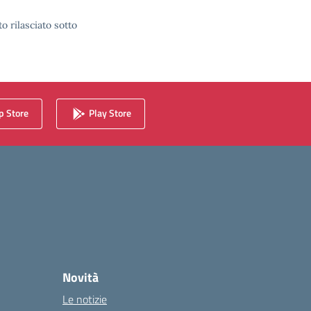
o rilasciato sotto
 Store
Play Store
Novità
Le notizie