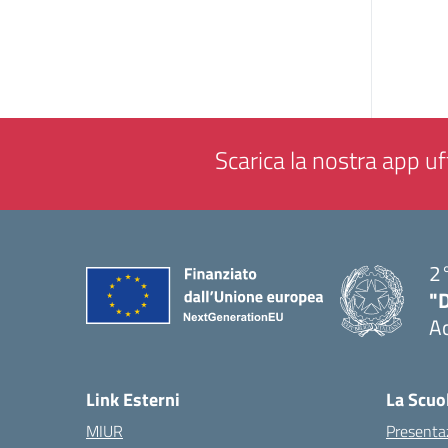
Scarica la nostra app uff
2°
"
A
— 
Link Esterni
La Scuo
MIUR
Presenta