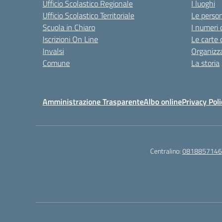
Ufficio Scolastico Regionale
I luoghi
Ufficio Scolastico Territoriale
Le perso
Scuola in Chiaro
I numeri 
Iscrizioni On Line
Le carte 
Invalsi
Organizz
Comune
La storia
Amministrazione Trasparente
Albo online
Privacy Poli
Centralino:
0818857146