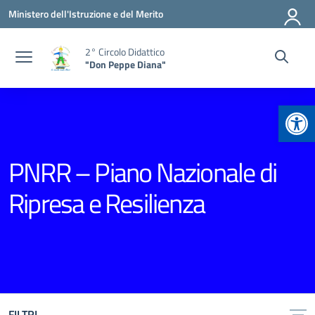
Vai ai contenuti
Vai al menu di navigazione
Vai al footer
Ministero dell'Istruzione e del Merito
2° Circolo Didattico
"Don Peppe Diana"
Apr
PNRR – Piano Nazionale di
Ripresa e Resilienza
FILTRI