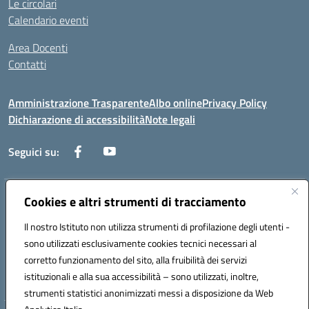
Le circolari
Calendario eventi
Area Docenti
Contatti
Amministrazione Trasparente
Albo online
Privacy Policy
Dichiarazione di accessibilità
Note legali
Seguici su:
Indirizzo:
Cookies e altri strumenti di tracciamento
Via dei mille, 2 - 80011 Acerra (NA)
Centralino:
0818857146
Email:
naee10200g@istruzione.it
Il nostro Istituto non utilizza strumenti di profilazione degli utenti -
Posta elettronica certificata (PEC):
naee10200g@pec.istruzione.it
sono utilizzati esclusivamente cookies tecnici necessari al
Codice fiscale: 80103770634
corretto funzionamento del sito, alla fruibilità dei servizi
Codice meccanografico:
NAEE10200G
istituzionali e alla sua accessibilità – sono utilizzati, inoltre,
strumenti statistici anonimizzati messi a disposizione da Web