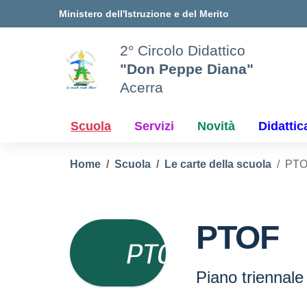
Vai ai contenuti
Vai al menu di navigazione
Vai al footer
Ministero dell'Istruzione e del Merito
2° Circolo Didattico
"Don Peppe Diana"
Acerra
Scuola
Servizi
Novità
Didattic
Home
Scuola
Le carte della scuola
PT
PTOF
Piano triennale