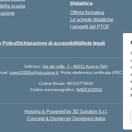
Didattica
 della scuola
Offerta formativa
zazione
Le schede didattiche
I progetti del PTOF
y Policy
Dichiarazione di accessibilità
Note legali
Indirizzo:
Via dei mille, 2 - 80011 Acerra (NA)
mail:
naee10200g@istruzione.it
Posta elettronica certificata (PEC):
nae
Codice fiscale: 80103770634
Codice meccanografico:
NAEE10200G
Hosting & Powered by 3D Solution S.r.l.
Concept & Design by Designers Italia