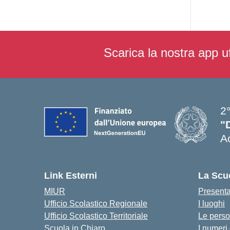
Scarica la nostra app uf
2°
"
A
— 
Link Esterni
La Scu
MIUR
Present
Ufficio Scolastico Regionale
I luoghi
Ufficio Scolastico Territoriale
Le pers
Scuola in Chiaro
I numeri