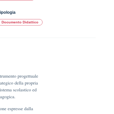
ipologia
Documento Didattico
strumento progettuale
trategico della propria
sistema scolastico ed
dagogica.
ione espresse dalla