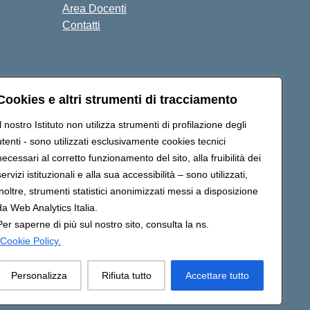
Area Docenti
Contatti
Cookies e altri strumenti di tracciamento
Seguici su:
Il nostro Istituto non utilizza strumenti di profilazione degli
utenti - sono utilizzati esclusivamente cookies tecnici
necessari al corretto funzionamento del sito, alla fruibilità dei
e10200g@pec.istruzione.it
servizi istituzionali e alla sua accessibilità – sono utilizzati,
inoltre, strumenti statistici anonimizzati messi a disposizione
da Web Analytics Italia.
Per saperne di più sul nostro sito, consulta la ns.
Cookie Policy.
Personalizza
Rifiuta tutto
Accettare tutto