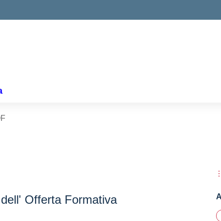
a
OF
A
 dell' Offerta Formativa