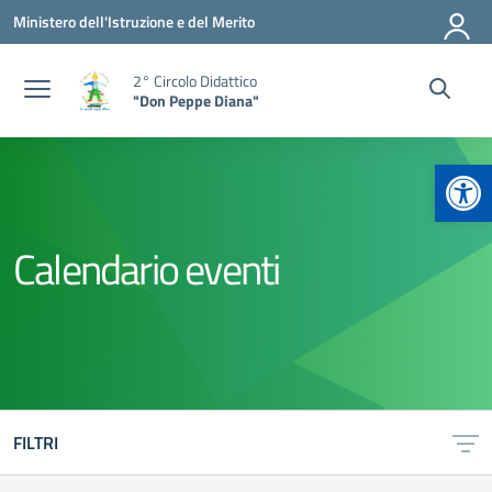
Vai ai contenuti
Vai al menu di navigazione
Vai al footer
Ministero dell'Istruzione e del Merito
2° Circolo Didattico
"Don Peppe Diana"
Apr
Calendario eventi
FILTRI