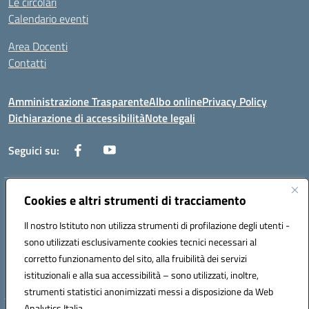
Le circolari
Calendario eventi
Area Docenti
Contatti
Amministrazione Trasparente
Albo online
Privacy Policy
Dichiarazione di accessibilità
Note legali
Seguici su:
Indirizzo:
Cookies e altri strumenti di tracciamento
Via dei mille, 2 - 80011 Acerra (NA)
Centralino:
0818857146
Email:
naee10200g@istruzione.it
Il nostro Istituto non utilizza strumenti di profilazione degli utenti -
Posta elettronica certificata (PEC):
naee10200g@pec.istruzione.it
sono utilizzati esclusivamente cookies tecnici necessari al
Codice fiscale: 80103770634
corretto funzionamento del sito, alla fruibilità dei servizi
Codice meccanografico:
NAEE10200G
istituzionali e alla sua accessibilità – sono utilizzati, inoltre,
strumenti statistici anonimizzati messi a disposizione da Web
Analytics Italia.