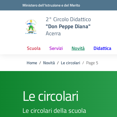
Vai ai contenuti
Vai al menu di navigazione
Vai al footer
Ministero dell'Istruzione e del Merito
2° Circolo Didattico
"Don Peppe Diana"
Acerra
Scuola
Servizi
Novità
Didattica
Home
Novità
Le circolari
Page 5
Le circolari
Le circolari della scuola