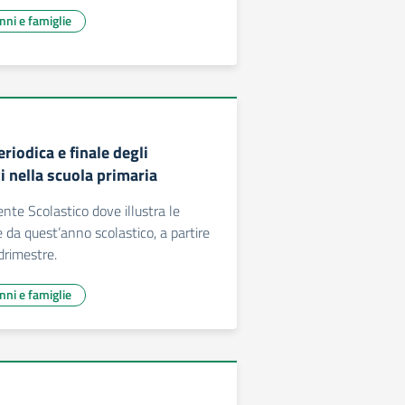
unni e famiglie
riodica e finale degli
 nella scuola primaria
ente Scolastico dove illustra le
 da quest’anno scolastico, a partire
drimestre.
unni e famiglie