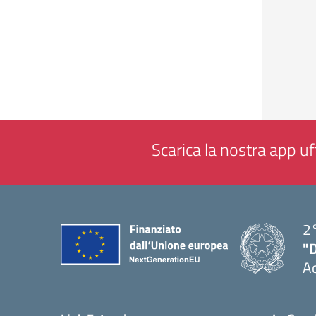
Scarica la nostra app uff
2°
"
A
— 