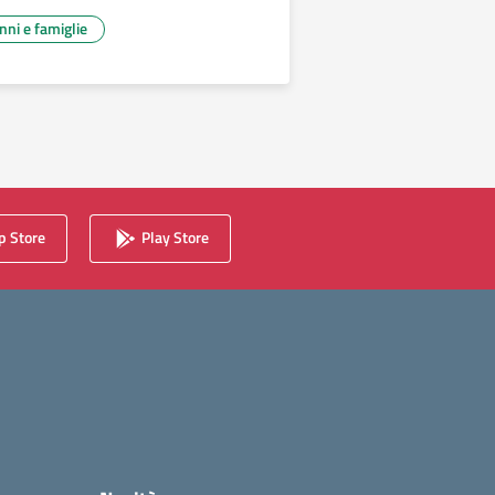
unni e famiglie
 Store
Play Store