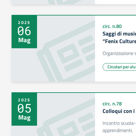
2025
06
circ. n.80
Saggi di musi
Mag
“Fenix Cultur
Organizzazione s
Circolari per al
2025
05
circ. n.78
Colloqui con i
Mag
Incontro scuola-
apprendimenti.