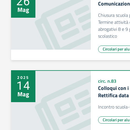
26
Comunicazioni
Mag
Chiusura scuola 
Termine attività
abrogativi 8 e 9
scolastico
Circolari per al
2025
14
circ. n.83
Colloqui con i
Mag
Rettifica data
Incontro scuola-
Circolari per al