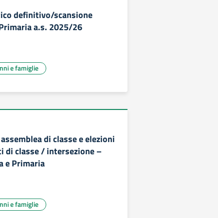
tico definitivo/scansione
 Primaria a.s. 2025/26
unni e famiglie
assemblea di classe e elezioni
 di classe / intersezione –
a e Primaria
unni e famiglie