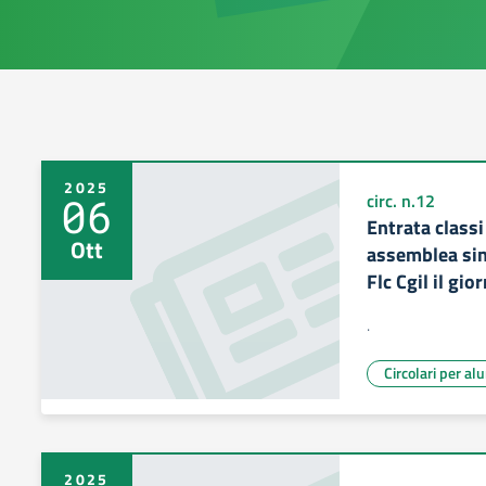
2025
06
circ. n.12
Entrata classi
Ott
assemblea sin
Flc Cgil il gio
.
Circolari per al
2025